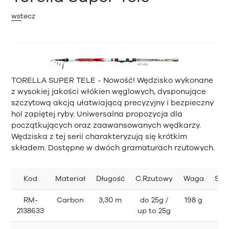
wstecz
TORELLA SUPER TELE
- Nowość! Wędzisko wykonane
z wysokiej jakości włókien węglowych, dysponujące
szczytową akcją ułatwiającą precyzyjny i bezpieczny
hol zapiętej ryby. Uniwersalna propozycja dla
początkujących oraz zaawansowanych wędkarzy.
Wędziska z tej serii charakteryzują się krótkim
składem. Dostępne w dwóch gramaturach rzutowych.
Kod
Materiał
Długość
C.Rzutowy
Waga
Skł
RM-
Carbon
3,30 m
do 25g /
198 g
6
2138633
up to 25g