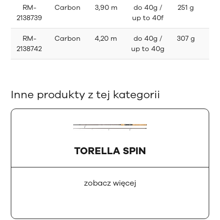
RM-
Carbon
3,90 m
do 40g /
251 g
6
2138739
up to 40f
RM-
Carbon
4,20 m
do 40g /
307 g
7
2138742
up to 40g
Inne produkty z tej kategorii
TORELLA SPIN
zobacz więcej