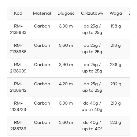
Kod
Materiał
Długość
C.Rzutowy
Waga
Skł
RM-
Carbon
3,30 m
do 25g /
198 g
6
2138633
up to 25g
RM-
Carbon
3,60 m
do 25g /
218 g
6
2138636
up to 25g
RM-
Carbon
3,90 m
do 25g /
236 g
6
2138639
up to 25g
RM-
Carbon
4,20 m
do 25g /
292 g
7
2138642
up to 25g
RM-
Carbon
3,30 m
do 40g /
213 g
6
2138733
up to 40g
RM-
Carbon
3,60 m
do 40g /
223 g
6
2138736
up to 40f