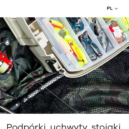
PL
Podpórki, uchwyty, stojaki