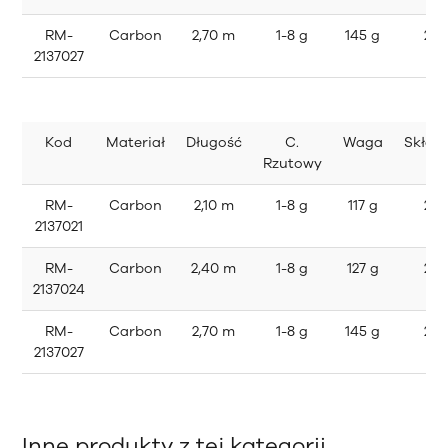
RM-
Carbon
2,70 m
1-8 g
145 g
2
2137027
Kod
Materiał
Długość
C.
Waga
Skład
Rzutowy
RM-
Carbon
2,10 m
1-8 g
117 g
2
2137021
RM-
Carbon
2,40 m
1-8 g
127 g
2
2137024
RM-
Carbon
2,70 m
1-8 g
145 g
2
2137027
Inne produkty z tej kategorii