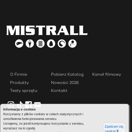
O Firmie
Pobierz Katalog
Kanał filmowy
Produkty
Nowości 2026
Testy sprzętu
Kontakt
Informacja o cookies
Korzystamy z plików cookies w celach statystycznych i
umożliwienia funkcjonowania serwisu.
Uznajemy, że jeżeli kontynuujesz korzystanie z serwisu,
Zgadzam się,
wyrażasz na to zgodę.
X
zamknij