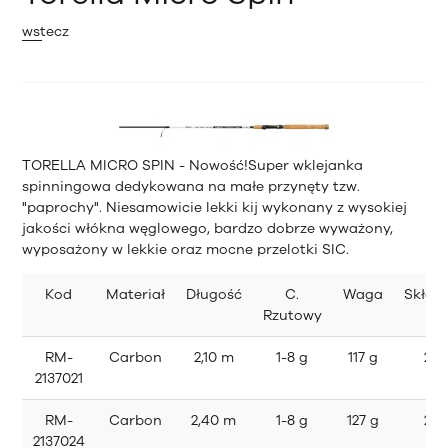
wstecz
TORELLA MICRO SPIN - Nowość!Super wklejanka
spinningowa dedykowana na małe przynęty tzw.
"paprochy". Niesamowicie lekki kij wykonany z wysokiej
jakości włókna węglowego, bardzo dobrze wyważony,
wyposażony w lekkie oraz mocne przelotki SIC.
Kod
Materiał
Długość
C.
Waga
Skład
Rzutowy
RM-
Carbon
2,10 m
1-8 g
117 g
2
2137021
RM-
Carbon
2,40 m
1-8 g
127 g
2
2137024