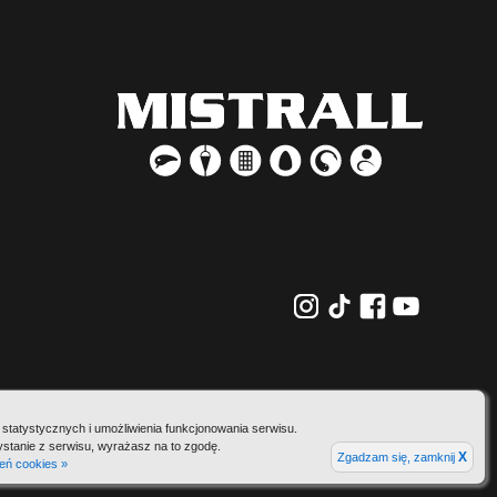
statystycznych i umożliwienia funkcjonowania serwisu.
ystanie z serwisu, wyrażasz na to zgodę.
X
Zgadzam się, zamknij
eń cookies »