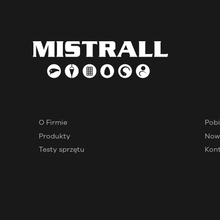
O Firmie
Pobi
Produkty
Now
Testy sprzętu
Kon