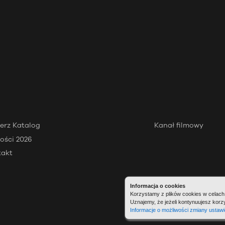
erz Katalog
Kanał filmowy
ości 2026
takt
Informacja o cookies
Korzystamy z plików cookies w celach 
Uznajemy, że jeżeli kontynuujesz korz
Informacje o możliwości zmiany ustawi