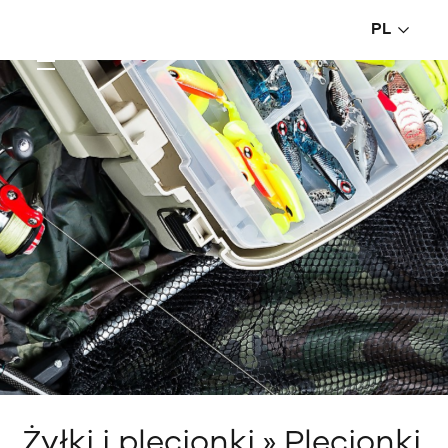
PL
Żyłki i plecionki » Plecionki