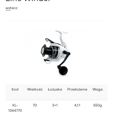
wstecz
Kod
Wielkość
Łożyska
Przełożenie
Waga
Po
KL-
70
3+1
4,1:1
550g
0,
1344770
0