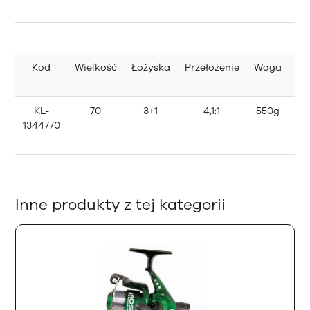
0
Kod
Wielkość
Łożyska
Przełożenie
Waga
Po
KL-
70
3+1
4,1:1
550g
0,
1344770
0
0
Inne produkty z tej kategorii