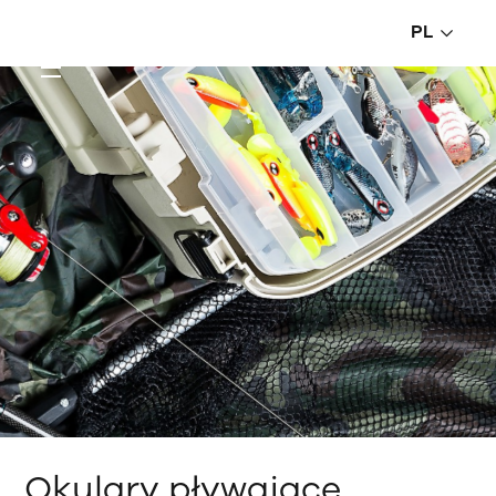
PL
Okulary pływające