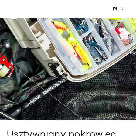
PL
Usztywniany pokrowiec