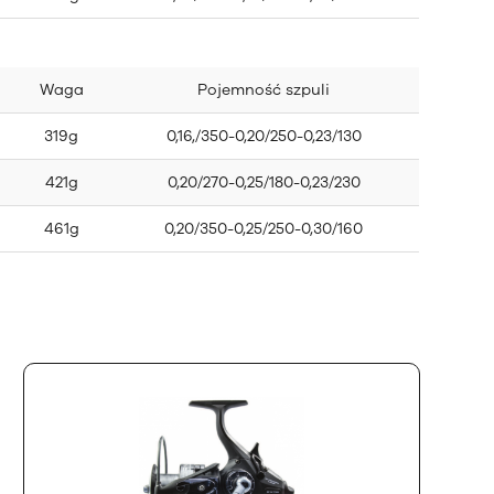
Waga
Pojemność szpuli
319g
0,16,/350-0,20/250-0,23/130
421g
0,20/270-0,25/180-0,23/230
461g
0,20/350-0,25/250-0,30/160