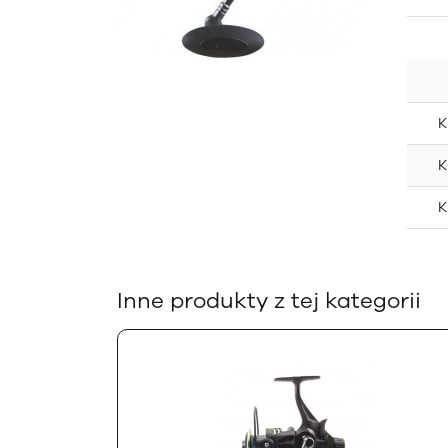
K
K
K
Inne produkty z tej kategorii