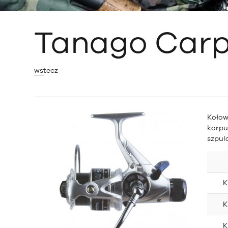
Tanago Car
wstecz
Kołow
korpu
szpul
K
K
K