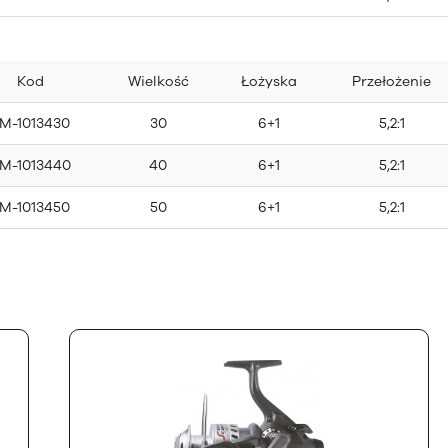
Kod
Wielkość
Łożyska
Przełożenie
M-1013430
30
6+1
5,2:1
M-1013440
40
6+1
5,2:1
M-1013450
50
6+1
5,2:1