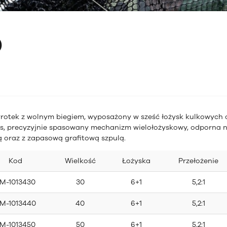
p
rotek z wolnym biegiem, wyposażony w sześć łożysk
kulkowych 
s,
precyzyjnie spasowany mechanizm wielołożyskowy, odporna 
ą oraz
z zapasową grafitową szpulą.
Kod
Wielkość
Łożyska
Przełożenie
M-1013430
30
6+1
5,2:1
M-1013440
40
6+1
5,2:1
M-1013450
50
6+1
5,2:1