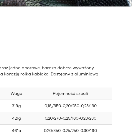
oraz jedno oporowe, bardzo dobrze wyważony
na
korozję rolka kabłąka. Dostępny z aluminiową
Waga
Pojemność szpuli
319g
0,16,/350-0,20/250-0,23/130
421g
0,20/270-0,25/180-0,23/230
461g
0,20/350-0,25/250-0,30/160