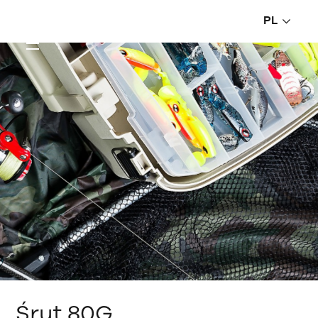
PL
Śrut 80G