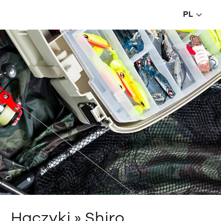
PL
Haczyki » Shiro