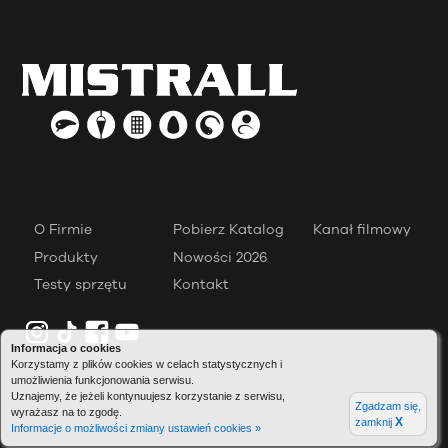
O Firmie
Pobierz Katalog
Kanał filmowy
Produkty
Nowości 2026
Testy sprzętu
Kontakt
Informacja o cookies
Korzystamy z plików cookies w celach statystycznych i
umożliwienia funkcjonowania serwisu.
Uznajemy, że jeżeli kontynuujesz korzystanie z serwisu,
Zgadzam się,
wyrażasz na to zgodę.
X
zamknij
Informacje o możliwości zmiany ustawień cookies »