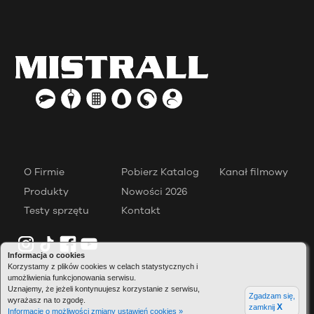
O Firmie
Pobierz Katalog
Kanał filmowy
Produkty
Nowości 2026
Testy sprzętu
Kontakt
Informacja o cookies
Korzystamy z plików cookies w celach statystycznych i
umożliwienia funkcjonowania serwisu.
Uznajemy, że jeżeli kontynuujesz korzystanie z serwisu,
Zgadzam się,
wyrażasz na to zgodę.
X
zamknij
Informacje o możliwości zmiany ustawień cookies »