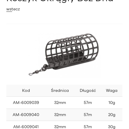
wstecz
Kod
Średnica
Długość
Waga
AM-6009039
32mm
57m
10g
AM-6009040
32mm
57m
20g
AM-6009041
32mm
57m
30g