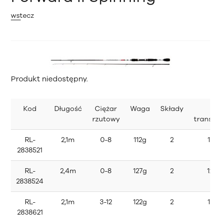
wstecz
Produkt niedostępny.
Kod
Długość
Ciężar
Waga
Składy
Dł
rzutowy
transp
RL-
2,1m
0-8
112g
2
114
2838521
RL-
2,4m
0-8
127g
2
124
2838524
RL-
2,1m
3-12
122g
2
114
2838621