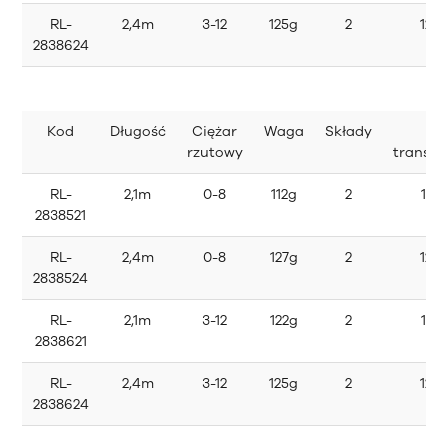
RL-
2,4m
3-12
125g
2
124
2838624
Kod
Długość
Ciężar
Waga
Składy
Dł
rzutowy
transp
RL-
2,1m
0-8
112g
2
114
2838521
RL-
2,4m
0-8
127g
2
124
2838524
RL-
2,1m
3-12
122g
2
114
2838621
RL-
2,4m
3-12
125g
2
124
2838624