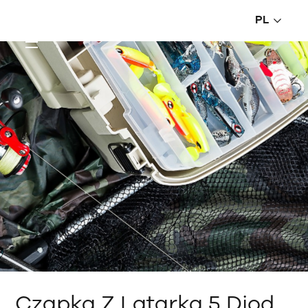
PL
Czapka Z Latarką 5 Diod