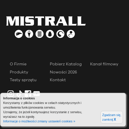
O Firmie
Pobierz Katalog
Kanał filmowy
Produkty
Nowości 2026
Testy sprzętu
Kontakt
Informacja o cookies
Korzystamy z plików cookies w celach statystycznych i
umożliwienia funkcjonowania serwisu.
Uznajemy, że jeżeli kontynuujesz korzystanie z serwisu,
Zgadzam się,
wyrażasz na to zgodę.
X
zamknij
Informacje o możliwości zmiany ustawień cookies »